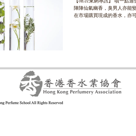
【on.cc東網專訊】 噴一
陣陣仙氣幽香，臭男人亦能變Ge
在市場購買現成的香水，亦
水。香港香水學校將於2月舉
賽」，只要喜歡香水或調香
的樂趣...