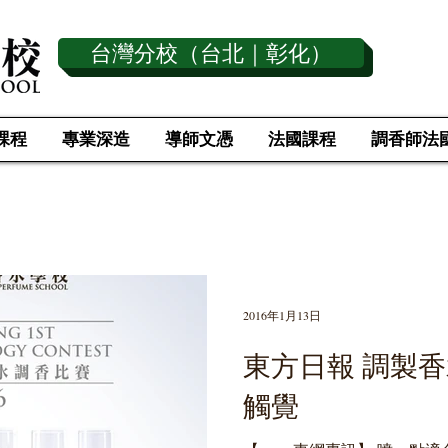
台灣分校（台北｜彰化）
課程
專業深造
導師文憑
法國課程
調香師法
傳 媒 採 訪
2016年1月13日
東方日報 調製香
觸覺