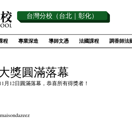
台灣分校（台北｜彰化）
課程
專業深造
導師文憑
法國課程
調香師法
大獎圓滿落幕
於11月12日圓滿落幕，恭喜所有得獎者！
maisondazeez