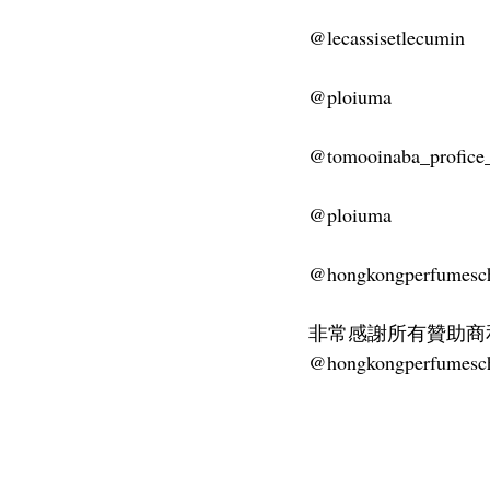
@lecassisetlecumin
@ploiuma
@tomooinaba_profice
@ploiuma
@hongkongperfumesc
非常感謝所有贊助商和工
@hongkongperfumesc