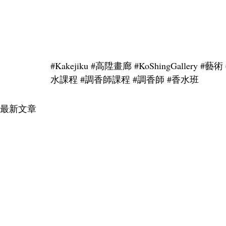
#Kakejiku
#高陞畫廊
#KoShingGallery
#藝術
水課程
#調香師課程
#調香師
#香水班
最新文章