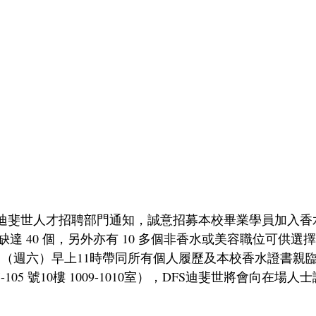
S迪斐世人才招聘部門通知，誠意招募本校畢業學員加入香
達 40 個，另外亦有 10 多個非香水或美容職位可供選
9日（週六）早上11時帶同所有個人履歷及本校香水證書親
-105 號10樓 1009-1010室），DFS迪斐世將會向在場